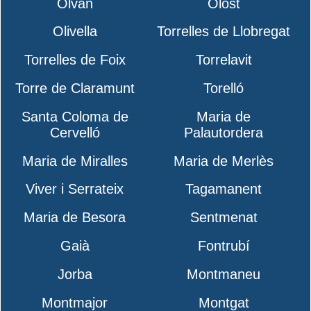
Olvan
Olost
Olivella
Torrelles de Llobregat
Torrelles de Foix
Torrelavit
Torre de Claramunt
Torelló
Santa Coloma de
Maria de
Cervelló
Palautordera
Maria de Miralles
Maria de Merlès
Viver i Serrateix
Tagamanent
Maria de Besora
Sentmenat
Gaià
Fontrubí
Jorba
Montmaneu
Montmajor
Montgat