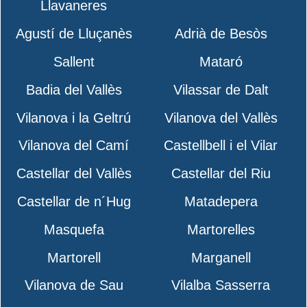
Llavaneres
Agustí de Lluçanès
Adrià de Besòs
Sallent
Mataró
Badia del Vallès
Vilassar de Dalt
Vilanova i la Geltrú
Vilanova del Vallès
Vilanova del Camí
Castellbell i el Vilar
Castellar del Vallès
Castellar del Riu
Castellar de n´Hug
Matadepera
Masquefa
Martorelles
Martorell
Marganell
Vilanova de Sau
Vilalba Sasserra