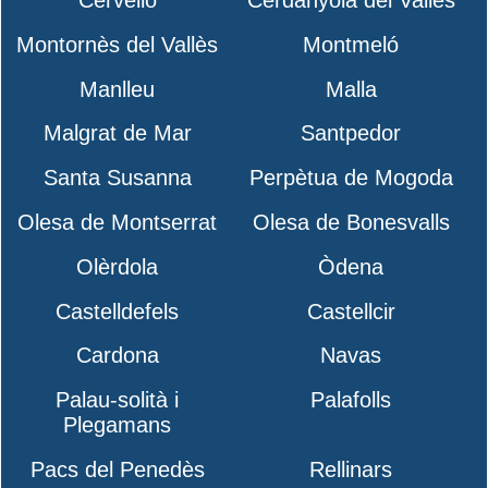
Montornès del Vallès
Montmeló
Manlleu
Malla
Malgrat de Mar
Santpedor
Santa Susanna
Perpètua de Mogoda
Olesa de Montserrat
Olesa de Bonesvalls
Olèrdola
Òdena
Castelldefels
Castellcir
Cardona
Navas
Palau-solità i
Palafolls
Plegamans
Pacs del Penedès
Rellinars