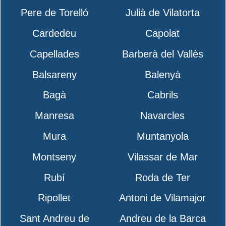
Pere de Torelló
Julià de Vilatorta
Cardedeu
Capolat
Capellades
Barberà del Vallès
Balsareny
Balenyà
Bagà
Cabrils
Manresa
Navarcles
Mura
Muntanyola
Montseny
Vilassar de Mar
Rubí
Roda de Ter
Ripollet
Antoni de Vilamajor
Sant Andreu de
Andreu de la Barca