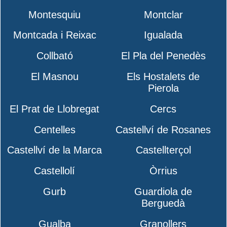
Montesquiu
Montclar
Montcada i Reixac
Igualada
Collbató
El Pla del Penedès
El Masnou
Els Hostalets de
Pierola
El Prat de Llobregat
Cercs
Centelles
Castellví de Rosanes
Castellví de la Marca
Castellterçol
Castellolí
Òrrius
Gurb
Guardiola de
Berguedà
Gualba
Granollers