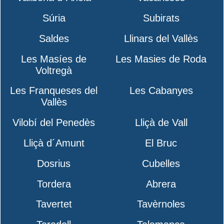
Súria
Subirats
Saldes
Llinars del Vallès
Les Masíes de
Les Masies de Roda
Voltregà
Les Franqueses del
Les Cabanyes
Vallès
Vilobí del Penedès
Lliçà de Vall
Lliçà d´Amunt
El Bruc
Dosrius
Cubelles
Tordera
Abrera
Tavertet
Tavèrnoles