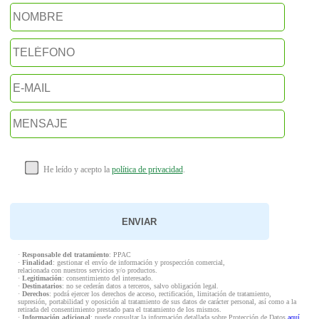
He leído y acepto la
política de privacidad
.
·
Responsable del tratamiento
: PPAC
·
Finalidad
: gestionar el envío de información y prospección comercial,
relacionada con nuestros servicios y/o productos.
·
Legitimación
: consentimiento del interesado.
·
Destinatarios
: no se cederán datos a terceros, salvo obligación legal.
·
Derechos
: podrá ejercer los derechos de acceso, rectificación, limitación de tratamiento,
supresión, portabilidad y oposición al tratamiento de sus datos de carácter personal, así como a la
retirada del consentimiento prestado para el tratamiento de los mismos.
·
Información adicional
: puede consultar la información detallada sobre Protección de Datos
aquí
.