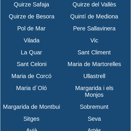
Quirze Safaja
Quirze del Vallès
Quirze de Besora
Quintí de Mediona
Pol de Mar
Pere Sallavinera
Vilada
Vic
La Quar
Sant Climent
Sant Celoni
Maria de Martorelles
Maria de Corcó
Ullastrell
Maria d´Oló
Margarida i els
Monjos
Margarida de Montbui
Sobremunt
Sitges
Seva
Avià
Artés