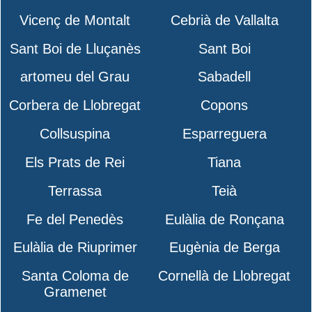
Vicenç de Montalt
Cebrià de Vallalta
Sant Boi de Lluçanès
Sant Boi
artomeu del Grau
Sabadell
Corbera de Llobregat
Copons
Collsuspina
Esparreguera
Els Prats de Rei
Tiana
Terrassa
Teià
Fe del Penedès
Eulàlia de Ronçana
Eulàlia de Riuprimer
Eugènia de Berga
Santa Coloma de
Cornellà de Llobregat
Gramenet