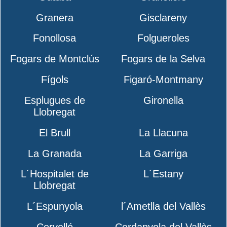
Granera
Gisclareny
Fonollosa
Folgueroles
Fogars de Montclús
Fogars de la Selva
Fígols
Figaró-Montmany
Esplugues de
Gironella
Llobregat
El Brull
La Llacuna
La Granada
La Garriga
L´Hospitalet de
L´Estany
Llobregat
L´Espunyola
l´Ametlla del Vallès
Cervelló
Cerdanyola del Vallès