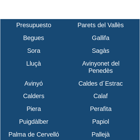
Presupuesto
Parets del Vallès
Begues
Gallifa
Sora
Sagàs
Lluçà
Avinyonet del
Penedès
Avinyó
Caldes d´Estrac
Calders
Calaf
Piera
Perafita
Puigdàlber
Papiol
Palma de Cervelló
Pallejà