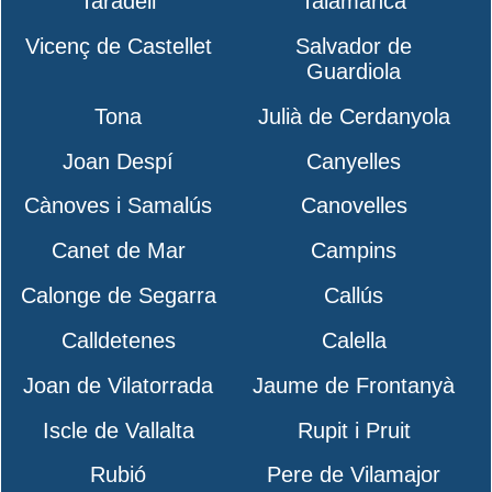
Taradell
Talamanca
Vicenç de Castellet
Salvador de
Guardiola
Tona
Julià de Cerdanyola
Joan Despí
Canyelles
Cànoves i Samalús
Canovelles
Canet de Mar
Campins
Calonge de Segarra
Callús
Calldetenes
Calella
Joan de Vilatorrada
Jaume de Frontanyà
Iscle de Vallalta
Rupit i Pruit
Rubió
Pere de Vilamajor