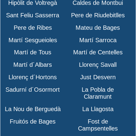
Hipòlit de Voltregà
Caldes de Montbui
Sant Feliu Sasserra
Pere de Riudebitlles
Pere de Ribes
Mateu de Bages
Martí Sesgueioles
Martí Sarroca
Martí de Tous
Martí de Centelles
Martí d´Albars
Llorenç Savall
Llorenç d´Hortons
Just Desvern
Sadurní d´Osormort
La Pobla de
Claramunt
La Nou de Berguedà
La Llagosta
Fruitós de Bages
Fost de
Campsentelles