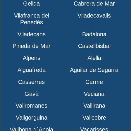
Gelida
Cabrera de Mar
Vilafranca del
Viladecavalls
Penedès
Viladecans
Badalona
Pineda de Mar
Castellbisbal
Alpens
Alella
Aiguafreda
Aguilar de Segarra
Casserres
Carme
Gavà
Veciana
Vallromanes
Vallirana
Vallgorguina
Vallcebre
Vallbona d´Anoia
Vacarisses