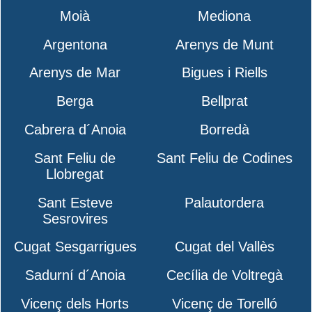
Moià
Mediona
Argentona
Arenys de Munt
Arenys de Mar
Bigues i Riells
Berga
Bellprat
Cabrera d´Anoia
Borredà
Sant Feliu de
Sant Feliu de Codines
Llobregat
Sant Esteve
Palautordera
Sesrovires
Cugat Sesgarrigues
Cugat del Vallès
Sadurní d´Anoia
Cecília de Voltregà
Vicenç dels Horts
Vicenç de Torelló