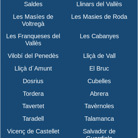
Saldes
Llinars del Vallès
Les Masíes de
Les Masies de Roda
Voltregà
Les Franqueses del
Les Cabanyes
Vallès
Vilobí del Penedès
Lliçà de Vall
Lliçà d´Amunt
El Bruc
Dosrius
Cubelles
Tordera
Abrera
Tavertet
Tavèrnoles
Taradell
Talamanca
Vicenç de Castellet
Salvador de