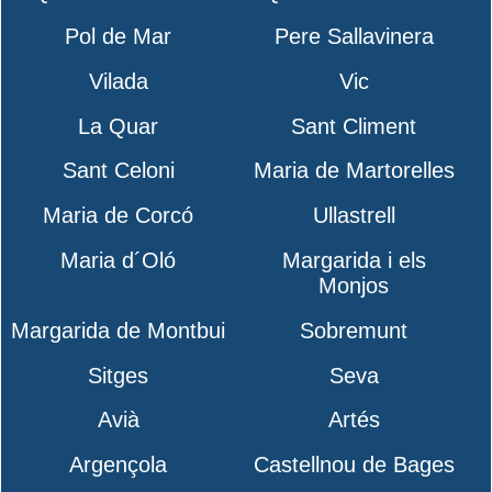
Pol de Mar
Pere Sallavinera
Vilada
Vic
La Quar
Sant Climent
Sant Celoni
Maria de Martorelles
Maria de Corcó
Ullastrell
Maria d´Oló
Margarida i els
Monjos
Margarida de Montbui
Sobremunt
Sitges
Seva
Avià
Artés
Argençola
Castellnou de Bages