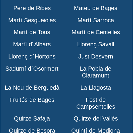
Pere de Ribes
Mateu de Bages
Martí Sesgueioles
Martí Sarroca
Martí de Tous
Martí de Centelles
Martí d´Albars
Llorenç Savall
Llorenç d´Hortons
Just Desvern
Sadurní d´Osormort
La Pobla de
Claramunt
La Nou de Berguedà
La Llagosta
Fruitós de Bages
Fost de
Campsentelles
Quirze Safaja
Quirze del Vallès
Quirze de Besora
Quintí de Mediona