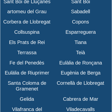
Sant Boi de Lluçanès
Sant Boi
artomeu del Grau
Sabadell
Corbera de Llobregat
Copons
Collsuspina
Esparreguera
Els Prats de Rei
Tiana
Terrassa
Teià
Fe del Penedès
Eulàlia de Ronçana
Eulàlia de Riuprimer
Eugènia de Berga
Santa Coloma de
Cornellà de Llobregat
Gramenet
Gelida
Cabrera de Mar
Vilafranca del
Viladecavalls