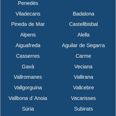
Penedès
Viladecans
Badalona
Pineda de Mar
Castellbisbal
Alpens
Alella
Aiguafreda
Aguilar de Segarra
Casserres
Carme
Gavà
Veciana
Vallromanes
Vallirana
Vallgorguina
Vallcebre
Vallbona d´Anoia
Vacarisses
Súria
Subirats