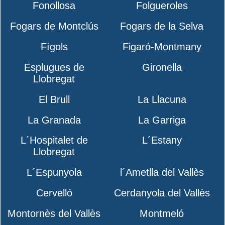
Fonollosa
Folgueroles
Fogars de Montclús
Fogars de la Selva
Fígols
Figaró-Montmany
Esplugues de
Gironella
Llobregat
El Brull
La Llacuna
La Granada
La Garriga
L´Hospitalet de
L´Estany
Llobregat
L´Espunyola
l´Ametlla del Vallès
Cervelló
Cerdanyola del Vallès
Montornès del Vallès
Montmeló