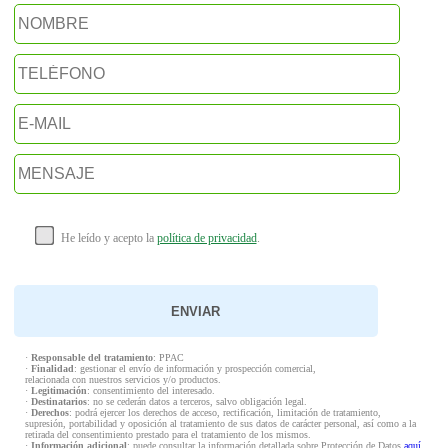
He leído y acepto la
política de privacidad
.
·
Responsable del tratamiento
: PPAC
·
Finalidad
: gestionar el envío de información y prospección comercial,
relacionada con nuestros servicios y/o productos.
·
Legitimación
: consentimiento del interesado.
·
Destinatarios
: no se cederán datos a terceros, salvo obligación legal.
·
Derechos
: podrá ejercer los derechos de acceso, rectificación, limitación de tratamiento,
supresión, portabilidad y oposición al tratamiento de sus datos de carácter personal, así como a la
retirada del consentimiento prestado para el tratamiento de los mismos.
·
Información adicional
: puede consultar la información detallada sobre Protección de Datos
aquí
.