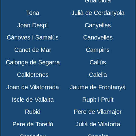
Guardiola
Tona
Julià de Cerdanyola
Joan Despí
Canyelles
Cànoves i Samalús
Canovelles
Canet de Mar
Campins
Calonge de Segarra
Callús
Calldetenes
Calella
Joan de Vilatorrada
Jaume de Frontanyà
Iscle de Vallalta
Rupit i Pruit
Rubió
Pere de Vilamajor
Pere de Torelló
Julià de Vilatorta