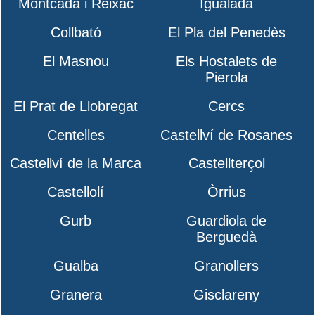
Montcada i Reixac
Igualada
Collbató
El Pla del Penedès
El Masnou
Els Hostalets de
Pierola
El Prat de Llobregat
Cercs
Centelles
Castellví de Rosanes
Castellví de la Marca
Castellterçol
Castellolí
Òrrius
Gurb
Guardiola de
Berguedà
Gualba
Granollers
Granera
Gisclareny