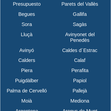
Presupuesto
Parets del Vallès
Begues
Gallifa
Sora
Sagàs
Lluçà
Avinyonet del
Penedès
Avinyó
Caldes d´Estrac
Calders
Calaf
Piera
Perafita
Puigdàlber
Papiol
Palma de Cervelló
Pallejà
Moià
Mediona
Argentona
Arenys de Munt