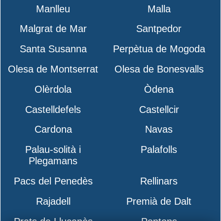
Manlleu
Malla
Malgrat de Mar
Santpedor
Santa Susanna
Perpètua de Mogoda
Olesa de Montserrat
Olesa de Bonesvalls
Olèrdola
Òdena
Castelldefels
Castellcir
Cardona
Navas
Palau-solità i
Palafolls
Plegamans
Pacs del Penedès
Rellinars
Rajadell
Premià de Dalt