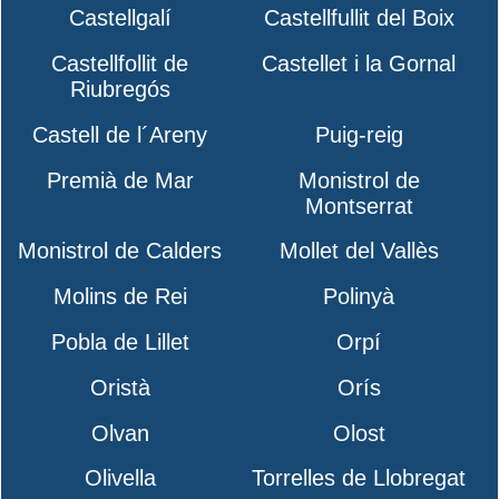
Castellgalí
Castellfullit del Boix
Castellfollit de
Castellet i la Gornal
Riubregós
Castell de l´Areny
Puig-reig
Premià de Mar
Monistrol de
Montserrat
Monistrol de Calders
Mollet del Vallès
Molins de Rei
Polinyà
Pobla de Lillet
Orpí
Oristà
Orís
Olvan
Olost
Olivella
Torrelles de Llobregat