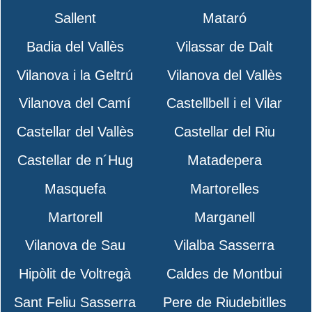
Sallent
Mataró
Badia del Vallès
Vilassar de Dalt
Vilanova i la Geltrú
Vilanova del Vallès
Vilanova del Camí
Castellbell i el Vilar
Castellar del Vallès
Castellar del Riu
Castellar de n´Hug
Matadepera
Masquefa
Martorelles
Martorell
Marganell
Vilanova de Sau
Vilalba Sasserra
Hipòlit de Voltregà
Caldes de Montbui
Sant Feliu Sasserra
Pere de Riudebitlles