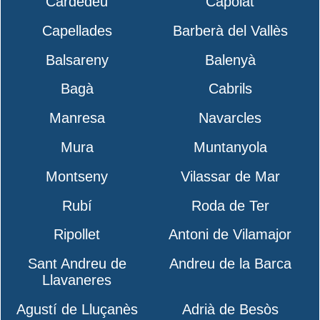
Cardedeu
Capolat
Capellades
Barberà del Vallès
Balsareny
Balenyà
Bagà
Cabrils
Manresa
Navarcles
Mura
Muntanyola
Montseny
Vilassar de Mar
Rubí
Roda de Ter
Ripollet
Antoni de Vilamajor
Sant Andreu de
Andreu de la Barca
Llavaneres
Agustí de Lluçanès
Adrià de Besòs