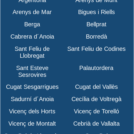
Arenys de Mar
Bigues i Riells
Berga
Bellprat
Cabrera d´Anoia
Borredà
Sant Feliu de
Sant Feliu de Codines
Llobregat
Sant Esteve
Palautordera
Sesrovires
Cugat Sesgarrigues
Cugat del Vallès
Sadurní d´Anoia
Cecília de Voltregà
Vicenç dels Horts
Vicenç de Torelló
Vicenç de Montalt
Cebrià de Vallalta