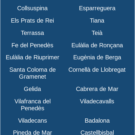
Collsuspina
Esparreguera
Els Prats de Rei
Tiana
Terrassa
Teià
Fe del Penedès
Eulàlia de Ronçana
Eulàlia de Riuprimer
Eugènia de Berga
Santa Coloma de
Cornellà de Llobregat
Gramenet
Gelida
Cabrera de Mar
Vilafranca del
Viladecavalls
Penedès
Viladecans
Badalona
Pineda de Mar
Castellbisbal