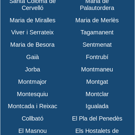
Santa Coloma de
Maria de
Cervelló
Palautordera
Maria de Miralles
Maria de Merlès
Viver i Serrateix
Tagamanent
Maria de Besora
Sentmenat
Gaià
Fontrubí
Jorba
Montmaneu
Montmajor
Montgat
Montesquiu
Montclar
Montcada i Reixac
Igualada
Collbató
El Pla del Penedès
El Masnou
Els Hostalets de