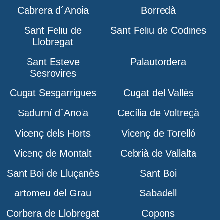
Cabrera d´Anoia
Borredà
Sant Feliu de
Sant Feliu de Codines
Llobregat
Sant Esteve
Palautordera
Sesrovires
Cugat Sesgarrigues
Cugat del Vallès
Sadurní d´Anoia
Cecília de Voltregà
Vicenç dels Horts
Vicenç de Torelló
Vicenç de Montalt
Cebrià de Vallalta
Sant Boi de Lluçanès
Sant Boi
artomeu del Grau
Sabadell
Corbera de Llobregat
Copons