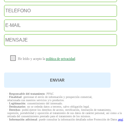
He leído y acepto la
política de privacidad
.
·
Responsable del tratamiento
: PPAC
·
Finalidad
: gestionar el envío de información y prospección comercial,
relacionada con nuestros servicios y/o productos.
·
Legitimación
: consentimiento del interesado.
·
Destinatarios
: no se cederán datos a terceros, salvo obligación legal.
·
Derechos
: podrá ejercer los derechos de acceso, rectificación, limitación de tratamiento,
supresión, portabilidad y oposición al tratamiento de sus datos de carácter personal, así como a la
retirada del consentimiento prestado para el tratamiento de los mismos.
·
Información adicional
: puede consultar la información detallada sobre Protección de Datos
aquí
.