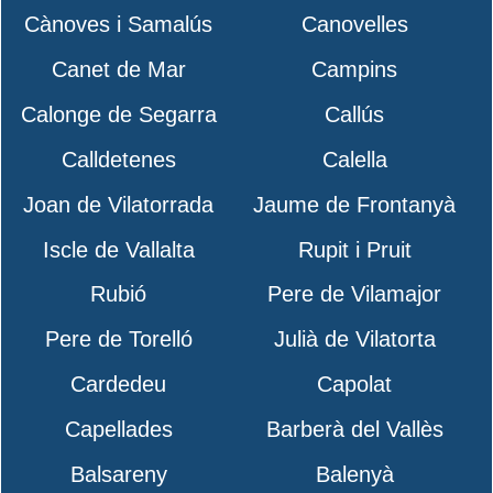
Cànoves i Samalús
Canovelles
Canet de Mar
Campins
Calonge de Segarra
Callús
Calldetenes
Calella
Joan de Vilatorrada
Jaume de Frontanyà
Iscle de Vallalta
Rupit i Pruit
Rubió
Pere de Vilamajor
Pere de Torelló
Julià de Vilatorta
Cardedeu
Capolat
Capellades
Barberà del Vallès
Balsareny
Balenyà