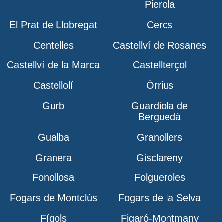
Pierola
El Prat de Llobregat
Cercs
Centelles
Castellví de Rosanes
Castellví de la Marca
Castellterçol
Castellolí
Òrrius
Gurb
Guardiola de
Berguedà
Gualba
Granollers
Granera
Gisclareny
Fonollosa
Folgueroles
Fogars de Montclús
Fogars de la Selva
Fígols
Figaró-Montmany