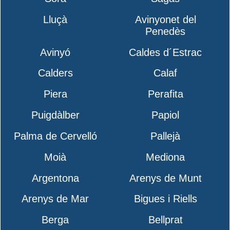
Lluçà
Avinyonet del
Penedès
Avinyó
Caldes d´Estrac
Calders
Calaf
Piera
Perafita
Puigdàlber
Papiol
Palma de Cervelló
Pallejà
Moià
Mediona
Argentona
Arenys de Munt
Arenys de Mar
Bigues i Riells
Berga
Bellprat