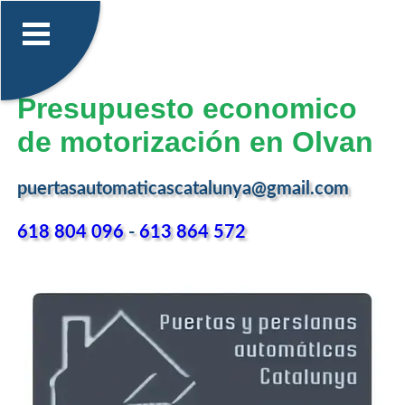
Presupuesto economico
de motorización en Olvan
puertasautomaticascatalunya@gmail.com
618 804 096
-
613 864 572