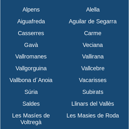
Alpens
Alella
Aiguafreda
Aguilar de Segarra
Casserres
Carme
Gavà
Veciana
Vallromanes
Vallirana
Vallgorguina
Vallcebre
Vallbona d´Anoia
Vacarisses
Súria
Subirats
Saldes
Llinars del Vallès
Les Masíes de
Les Masies de Roda
Voltregà