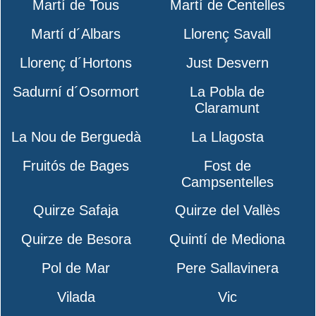
Martí de Tous
Martí de Centelles
Martí d´Albars
Llorenç Savall
Llorenç d´Hortons
Just Desvern
Sadurní d´Osormort
La Pobla de
Claramunt
La Nou de Berguedà
La Llagosta
Fruitós de Bages
Fost de
Campsentelles
Quirze Safaja
Quirze del Vallès
Quirze de Besora
Quintí de Mediona
Pol de Mar
Pere Sallavinera
Vilada
Vic