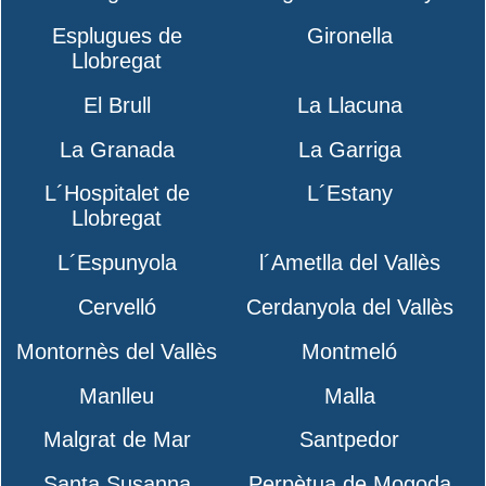
Esplugues de
Gironella
Llobregat
El Brull
La Llacuna
La Granada
La Garriga
L´Hospitalet de
L´Estany
Llobregat
L´Espunyola
l´Ametlla del Vallès
Cervelló
Cerdanyola del Vallès
Montornès del Vallès
Montmeló
Manlleu
Malla
Malgrat de Mar
Santpedor
Santa Susanna
Perpètua de Mogoda