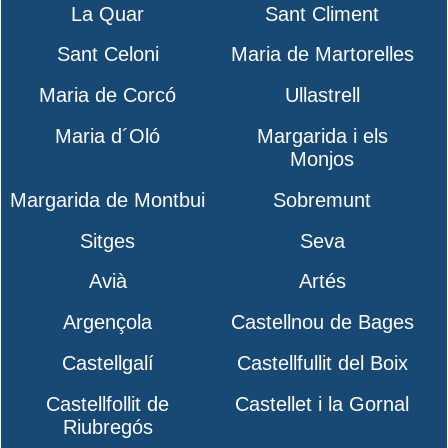
La Quar
Sant Climent
Sant Celoni
Maria de Martorelles
Maria de Corcó
Ullastrell
Maria d´Oló
Margarida i els
Monjos
Margarida de Montbui
Sobremunt
Sitges
Seva
Avià
Artés
Argençola
Castellnou de Bages
Castellgalí
Castellfullit del Boix
Castellfollit de
Castellet i la Gornal
Riubregós