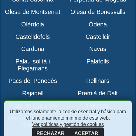
Olesa de Montserrat
Olesa de Bonesvalls
Olèrdola
Òdena
Castelldefels
Castellcir
Cardona
Navas
Palau-solità i
Palafolls
Plegamans
Pacs del Penedès
Rellinars
Rajadell
Premià de Dalt
Prats de Lluçanès
Pontons
Utilizamos solamente la cookie esencial y básica para
Pont de Vilomara i
Pujalt
el funcionamiento mínimo de esta web.
Ver políticas y gestión de cookies
Rocafort
RECHAZAR
ACEPTAR