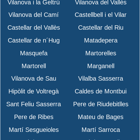
Vilanova i la Geltrú
Vilanova del Vallès
Vilanova del Camí
Castellbell i el Vilar
Castellar del Vallès
Castellar del Riu
Castellar de n´Hug
Matadepera
Masquefa
Martorelles
Martorell
Marganell
Vilanova de Sau
Vilalba Sasserra
Hipòlit de Voltregà
Caldes de Montbui
Sant Feliu Sasserra
Pere de Riudebitlles
Pere de Ribes
Mateu de Bages
Martí Sesgueioles
Martí Sarroca