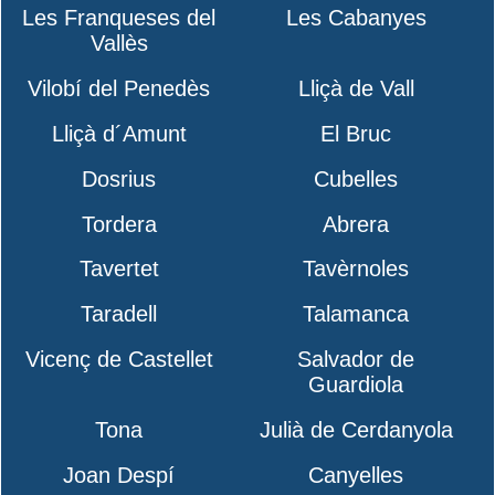
Les Franqueses del
Les Cabanyes
Vallès
Vilobí del Penedès
Lliçà de Vall
Lliçà d´Amunt
El Bruc
Dosrius
Cubelles
Tordera
Abrera
Tavertet
Tavèrnoles
Taradell
Talamanca
Vicenç de Castellet
Salvador de
Guardiola
Tona
Julià de Cerdanyola
Joan Despí
Canyelles