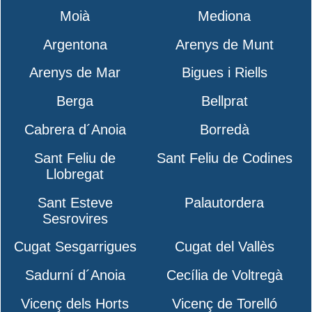
Moià
Mediona
Argentona
Arenys de Munt
Arenys de Mar
Bigues i Riells
Berga
Bellprat
Cabrera d´Anoia
Borredà
Sant Feliu de
Sant Feliu de Codines
Llobregat
Sant Esteve
Palautordera
Sesrovires
Cugat Sesgarrigues
Cugat del Vallès
Sadurní d´Anoia
Cecília de Voltregà
Vicenç dels Horts
Vicenç de Torelló