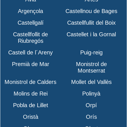
Argençola
Castellnou de Bages
Castellgalí
Castellfullit del Boix
Castellfollit de
Castellet i la Gornal
Riubregós
Castell de l´Areny
Puig-reig
Premià de Mar
Monistrol de
Montserrat
Monistrol de Calders
Mollet del Vallès
Molins de Rei
Polinyà
Pobla de Lillet
Orpí
Oristà
Orís