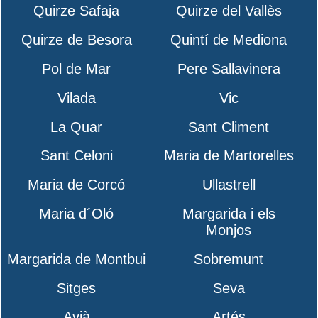
Quirze Safaja
Quirze del Vallès
Quirze de Besora
Quintí de Mediona
Pol de Mar
Pere Sallavinera
Vilada
Vic
La Quar
Sant Climent
Sant Celoni
Maria de Martorelles
Maria de Corcó
Ullastrell
Maria d´Oló
Margarida i els
Monjos
Margarida de Montbui
Sobremunt
Sitges
Seva
Avià
Artés