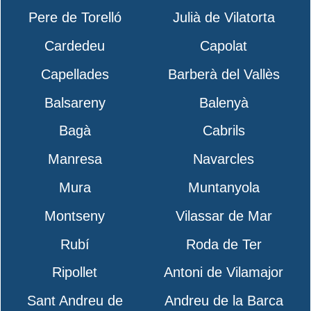
Pere de Torelló
Julià de Vilatorta
Cardedeu
Capolat
Capellades
Barberà del Vallès
Balsareny
Balenyà
Bagà
Cabrils
Manresa
Navarcles
Mura
Muntanyola
Montseny
Vilassar de Mar
Rubí
Roda de Ter
Ripollet
Antoni de Vilamajor
Sant Andreu de
Andreu de la Barca