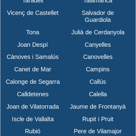
Taradell
Talamanca
Vicenç de Castellet
Salvador de
Guardiola
Tona
Julià de Cerdanyola
Joan Despí
Canyelles
Cànoves i Samalús
Canovelles
Canet de Mar
Campins
Calonge de Segarra
Callús
Calldetenes
Calella
Joan de Vilatorrada
Jaume de Frontanyà
Iscle de Vallalta
Rupit i Pruit
Rubió
Pere de Vilamajor