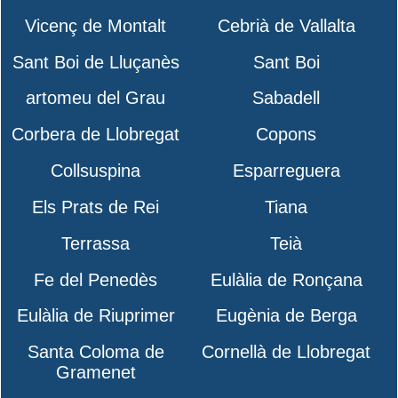
Vicenç de Montalt
Cebrià de Vallalta
Sant Boi de Lluçanès
Sant Boi
artomeu del Grau
Sabadell
Corbera de Llobregat
Copons
Collsuspina
Esparreguera
Els Prats de Rei
Tiana
Terrassa
Teià
Fe del Penedès
Eulàlia de Ronçana
Eulàlia de Riuprimer
Eugènia de Berga
Santa Coloma de
Cornellà de Llobregat
Gramenet