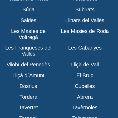
Súria
Subirats
Saldes
Llinars del Vallès
Les Masíes de
Les Masies de Roda
Voltregà
Les Franqueses del
Les Cabanyes
Vallès
Vilobí del Penedès
Lliçà de Vall
Lliçà d´Amunt
El Bruc
Dosrius
Cubelles
Tordera
Abrera
Tavertet
Tavèrnoles