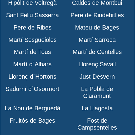
Hipòlit de Voltregà
Caldes de Montbui
Sant Feliu Sasserra
Pere de Riudebitlles
Pere de Ribes
Mateu de Bages
Martí Sesgueioles
Martí Sarroca
Martí de Tous
Martí de Centelles
Martí d´Albars
Llorenç Savall
Llorenç d´Hortons
Just Desvern
Sadurní d´Osormort
La Pobla de
Claramunt
La Nou de Berguedà
La Llagosta
Fruitós de Bages
Fost de
Campsentelles