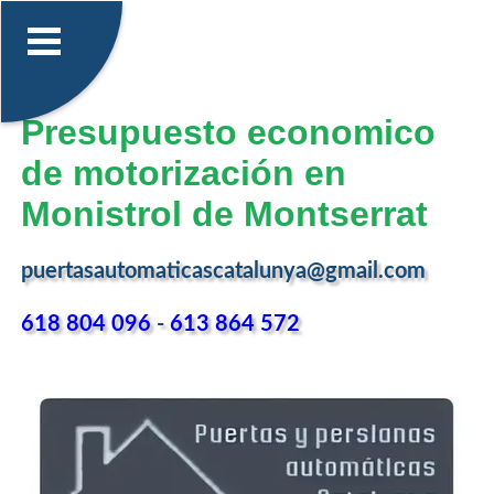
Presupuesto economico
de motorización en
Monistrol de Montserrat
puertasautomaticascatalunya@gmail.com
618 804 096
-
613 864 572