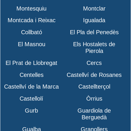
Montesquiu
Montclar
Montcada i Reixac
Igualada
Collbató
El Pla del Penedès
El Masnou
Els Hostalets de
Pierola
El Prat de Llobregat
Cercs
Centelles
Castellví de Rosanes
Castellví de la Marca
Castellterçol
Castellolí
Òrrius
Gurb
Guardiola de
Berguedà
Gualba
Granollers