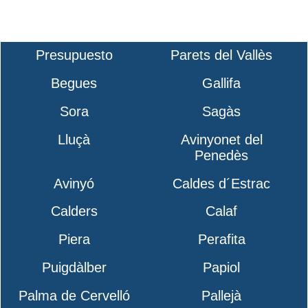
Presupuesto
Parets del Vallès
Begues
Gallifa
Sora
Sagàs
Lluçà
Avinyonet del
Penedès
Avinyó
Caldes d´Estrac
Calders
Calaf
Piera
Perafita
Puigdàlber
Papiol
Palma de Cervelló
Pallejà