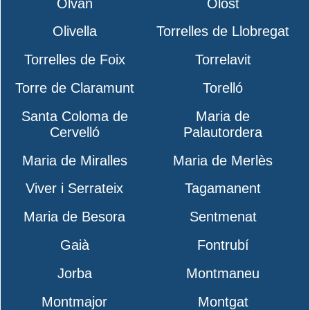
Olvan
Olost
Olivella
Torrelles de Llobregat
Torrelles de Foix
Torrelavit
Torre de Claramunt
Torelló
Santa Coloma de
Maria de
Cervelló
Palautordera
Maria de Miralles
Maria de Merlès
Viver i Serrateix
Tagamanent
Maria de Besora
Sentmenat
Gaià
Fontrubí
Jorba
Montmaneu
Montmajor
Montgat