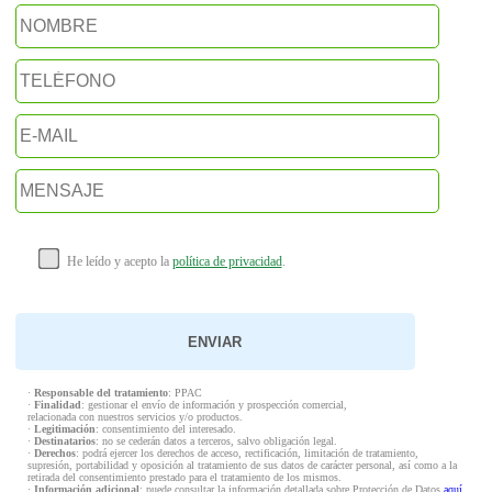
He leído y acepto la
política de privacidad
.
·
Responsable del tratamiento
: PPAC
·
Finalidad
: gestionar el envío de información y prospección comercial,
relacionada con nuestros servicios y/o productos.
·
Legitimación
: consentimiento del interesado.
·
Destinatarios
: no se cederán datos a terceros, salvo obligación legal.
·
Derechos
: podrá ejercer los derechos de acceso, rectificación, limitación de tratamiento,
supresión, portabilidad y oposición al tratamiento de sus datos de carácter personal, así como a la
retirada del consentimiento prestado para el tratamiento de los mismos.
·
Información adicional
: puede consultar la información detallada sobre Protección de Datos
aquí
.