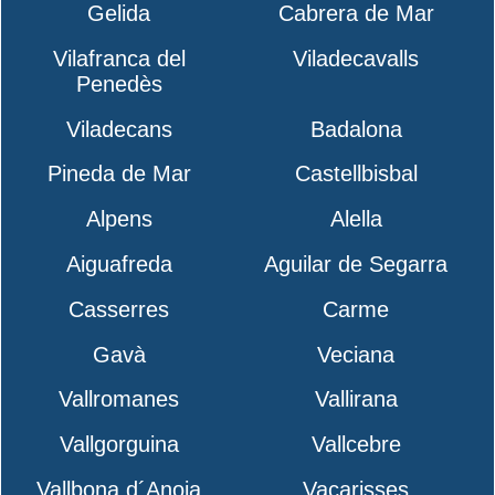
Gelida
Cabrera de Mar
Vilafranca del
Viladecavalls
Penedès
Viladecans
Badalona
Pineda de Mar
Castellbisbal
Alpens
Alella
Aiguafreda
Aguilar de Segarra
Casserres
Carme
Gavà
Veciana
Vallromanes
Vallirana
Vallgorguina
Vallcebre
Vallbona d´Anoia
Vacarisses