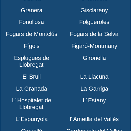
Granera
Gisclareny
Fonollosa
Folgueroles
Fogars de Montclús
Fogars de la Selva
Fígols
Figaró-Montmany
Esplugues de
Gironella
Llobregat
El Brull
La Llacuna
La Granada
La Garriga
L´Hospitalet de
L´Estany
Llobregat
L´Espunyola
l´Ametlla del Vallès
Cervelló
Cerdanyola del Vallès