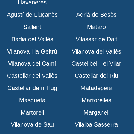
Llavaneres
Agustí de Lluçanès
Adrià de Besòs
Sallent
Mataró
Badia del Vallès
Vilassar de Dalt
Vilanova i la Geltrú
Vilanova del Vallès
Vilanova del Camí
Castellbell i el Vilar
Castellar del Vallès
Castellar del Riu
Castellar de n´Hug
Matadepera
Masquefa
Martorelles
Martorell
Marganell
Vilanova de Sau
Vilalba Sasserra