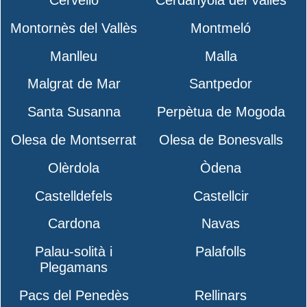
Montornès del Vallès
Montmeló
Manlleu
Malla
Malgrat de Mar
Santpedor
Santa Susanna
Perpètua de Mogoda
Olesa de Montserrat
Olesa de Bonesvalls
Olèrdola
Òdena
Castelldefels
Castellcir
Cardona
Navas
Palau-solità i
Palafolls
Plegamans
Pacs del Penedès
Rellinars