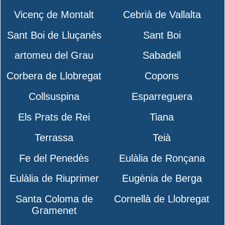
Vicenç de Montalt
Cebrià de Vallalta
Sant Boi de Lluçanès
Sant Boi
artomeu del Grau
Sabadell
Corbera de Llobregat
Copons
Collsuspina
Esparreguera
Els Prats de Rei
Tiana
Terrassa
Teià
Fe del Penedès
Eulàlia de Ronçana
Eulàlia de Riuprimer
Eugènia de Berga
Santa Coloma de
Cornellà de Llobregat
Gramenet