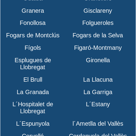
Granera
Gisclareny
Fonollosa
Folgueroles
Fogars de Montclús
Fogars de la Selva
Fígols
Figaró-Montmany
Esplugues de
Gironella
Llobregat
El Brull
La Llacuna
La Granada
La Garriga
L´Hospitalet de
L´Estany
Llobregat
L´Espunyola
l´Ametlla del Vallès
Cervelló
Cerdanyola del Vallès