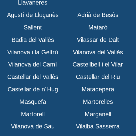
Llavaneres
Agustí de Lluçanès
Adrià de Besòs
Sallent
Mataró
Badia del Vallès
Vilassar de Dalt
Vilanova i la Geltrú
Vilanova del Vallès
Vilanova del Camí
Castellbell i el Vilar
Castellar del Vallès
Castellar del Riu
Castellar de n´Hug
Matadepera
Masquefa
Martorelles
Martorell
Marganell
Vilanova de Sau
Vilalba Sasserra