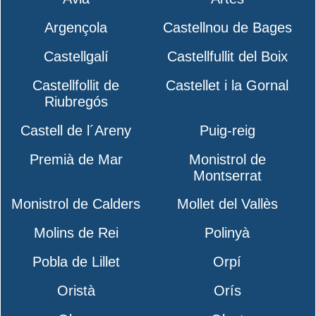
Argençola
Castellnou de Bages
Castellgalí
Castellfullit del Boix
Castellfollit de
Castellet i la Gornal
Riubregós
Castell de l´Areny
Puig-reig
Premià de Mar
Monistrol de
Montserrat
Monistrol de Calders
Mollet del Vallès
Molins de Rei
Polinyà
Pobla de Lillet
Orpí
Oristà
Orís