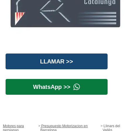
LLAMAR >>
WhatsApp >>
Motores para
Presupuesto Motorizacion en
Llinars del
persianas
Barcelona
Vallès