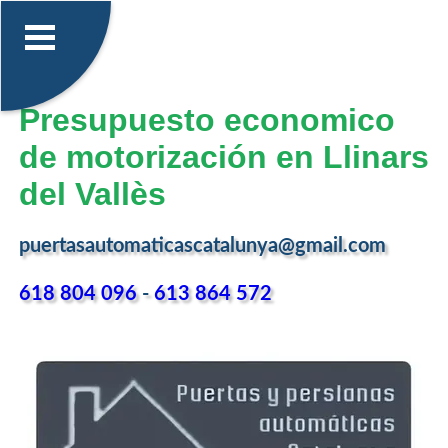
Presupuesto economico
de motorización en Llinars
del Vallès
puertasautomaticascatalunya@gmail.com
618 804 096
-
613 864 572