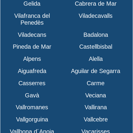
Gelida
Cabrera de Mar
Vilafranca del
Viladecavalls
Penedès
Viladecans
Badalona
Pineda de Mar
Castellbisbal
Alpens
Alella
Aiguafreda
Aguilar de Segarra
Casserres
Carme
Gavà
Veciana
Vallromanes
Vallirana
Vallgorguina
Vallcebre
Vallbona d´Anoia
Vacarisses