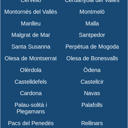
Montornès del Vallès
Montmeló
Manlleu
Malla
Malgrat de Mar
Santpedor
Santa Susanna
Perpètua de Mogoda
Olesa de Montserrat
Olesa de Bonesvalls
Olèrdola
Òdena
Castelldefels
Castellcir
Cardona
Navas
Palau-solità i
Palafolls
Plegamans
Pacs del Penedès
Rellinars