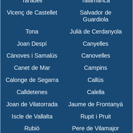
Taradell
Talamanca
Vicenç de Castellet
Salvador de
Guardiola
Tona
Julià de Cerdanyola
Joan Despí
Canyelles
Cànoves i Samalús
Canovelles
Canet de Mar
Campins
Calonge de Segarra
Callús
Calldetenes
Calella
Joan de Vilatorrada
Jaume de Frontanyà
Iscle de Vallalta
Rupit i Pruit
Rubió
Pere de Vilamajor