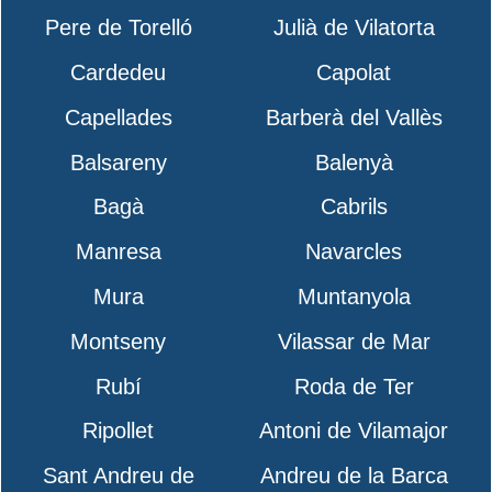
Pere de Torelló
Julià de Vilatorta
Cardedeu
Capolat
Capellades
Barberà del Vallès
Balsareny
Balenyà
Bagà
Cabrils
Manresa
Navarcles
Mura
Muntanyola
Montseny
Vilassar de Mar
Rubí
Roda de Ter
Ripollet
Antoni de Vilamajor
Sant Andreu de
Andreu de la Barca