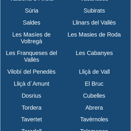
Súria
Subirats
Saldes
Llinars del Vallès
Les Masíes de
Les Masies de Roda
Voltregà
Les Franqueses del
Les Cabanyes
Vallès
Vilobí del Penedès
Lliçà de Vall
Lliçà d´Amunt
El Bruc
Dosrius
Cubelles
Tordera
Abrera
Tavertet
Tavèrnoles