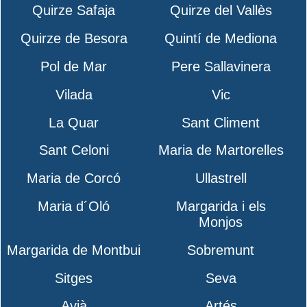
Quirze Safaja
Quirze del Vallès
Quirze de Besora
Quintí de Mediona
Pol de Mar
Pere Sallavinera
Vilada
Vic
La Quar
Sant Climent
Sant Celoni
Maria de Martorelles
Maria de Corcó
Ullastrell
Maria d´Oló
Margarida i els
Monjos
Margarida de Montbui
Sobremunt
Sitges
Seva
Avià
Artés