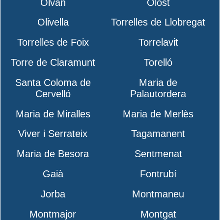
Olvan
Olost
Olivella
Torrelles de Llobregat
Torrelles de Foix
Torrelavit
Torre de Claramunt
Torelló
Santa Coloma de
Maria de
Cervelló
Palautordera
Maria de Miralles
Maria de Merlès
Viver i Serrateix
Tagamanent
Maria de Besora
Sentmenat
Gaià
Fontrubí
Jorba
Montmaneu
Montmajor
Montgat