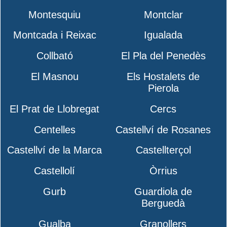
Montesquiu
Montclar
Montcada i Reixac
Igualada
Collbató
El Pla del Penedès
El Masnou
Els Hostalets de
Pierola
El Prat de Llobregat
Cercs
Centelles
Castellví de Rosanes
Castellví de la Marca
Castellterçol
Castellolí
Òrrius
Gurb
Guardiola de
Berguedà
Gualba
Granollers