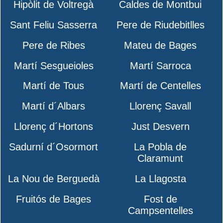
Hipòlit de Voltregà
Caldes de Montbui
Sant Feliu Sasserra
Pere de Riudebitlles
Pere de Ribes
Mateu de Bages
Martí Sesgueioles
Martí Sarroca
Martí de Tous
Martí de Centelles
Martí d´Albars
Llorenç Savall
Llorenç d´Hortons
Just Desvern
Sadurní d´Osormort
La Pobla de
Claramunt
La Nou de Berguedà
La Llagosta
Fruitós de Bages
Fost de
Campsentelles