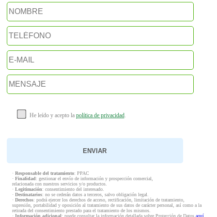
He leído y acepto la
política de privacidad
.
·
Responsable del tratamiento
: PPAC
·
Finalidad
: gestionar el envío de información y prospección comercial,
relacionada con nuestros servicios y/o productos.
·
Legitimación
: consentimiento del interesado.
·
Destinatarios
: no se cederán datos a terceros, salvo obligación legal.
·
Derechos
: podrá ejercer los derechos de acceso, rectificación, limitación de tratamiento,
supresión, portabilidad y oposición al tratamiento de sus datos de carácter personal, así como a la
retirada del consentimiento prestado para el tratamiento de los mismos.
·
Información adicional
: puede consultar la información detallada sobre Protección de Datos
aquí
.