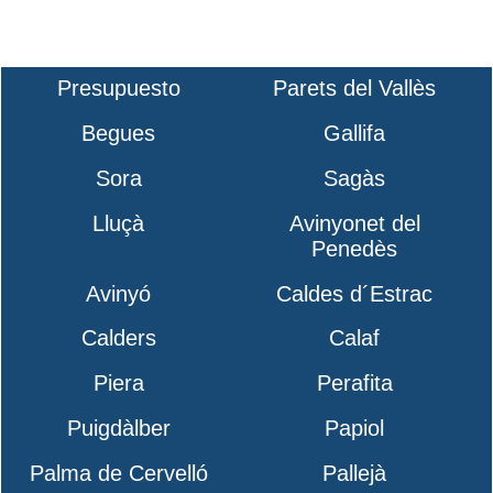
Presupuesto
Parets del Vallès
Begues
Gallifa
Sora
Sagàs
Lluçà
Avinyonet del
Penedès
Avinyó
Caldes d´Estrac
Calders
Calaf
Piera
Perafita
Puigdàlber
Papiol
Palma de Cervelló
Pallejà