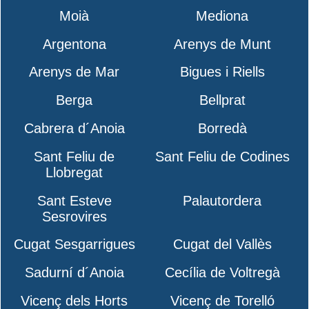
Moià
Mediona
Argentona
Arenys de Munt
Arenys de Mar
Bigues i Riells
Berga
Bellprat
Cabrera d´Anoia
Borredà
Sant Feliu de
Sant Feliu de Codines
Llobregat
Sant Esteve
Palautordera
Sesrovires
Cugat Sesgarrigues
Cugat del Vallès
Sadurní d´Anoia
Cecília de Voltregà
Vicenç dels Horts
Vicenç de Torelló