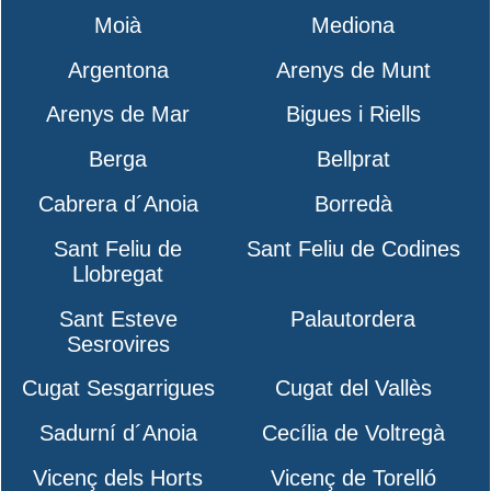
Moià
Mediona
Argentona
Arenys de Munt
Arenys de Mar
Bigues i Riells
Berga
Bellprat
Cabrera d´Anoia
Borredà
Sant Feliu de
Sant Feliu de Codines
Llobregat
Sant Esteve
Palautordera
Sesrovires
Cugat Sesgarrigues
Cugat del Vallès
Sadurní d´Anoia
Cecília de Voltregà
Vicenç dels Horts
Vicenç de Torelló