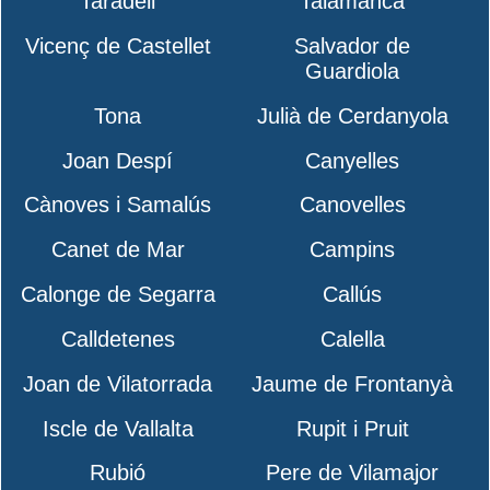
Taradell
Talamanca
Vicenç de Castellet
Salvador de
Guardiola
Tona
Julià de Cerdanyola
Joan Despí
Canyelles
Cànoves i Samalús
Canovelles
Canet de Mar
Campins
Calonge de Segarra
Callús
Calldetenes
Calella
Joan de Vilatorrada
Jaume de Frontanyà
Iscle de Vallalta
Rupit i Pruit
Rubió
Pere de Vilamajor