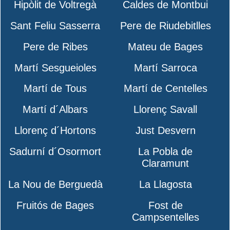
Hipòlit de Voltregà
Caldes de Montbui
Sant Feliu Sasserra
Pere de Riudebitlles
Pere de Ribes
Mateu de Bages
Martí Sesgueioles
Martí Sarroca
Martí de Tous
Martí de Centelles
Martí d´Albars
Llorenç Savall
Llorenç d´Hortons
Just Desvern
Sadurní d´Osormort
La Pobla de
Claramunt
La Nou de Berguedà
La Llagosta
Fruitós de Bages
Fost de
Campsentelles