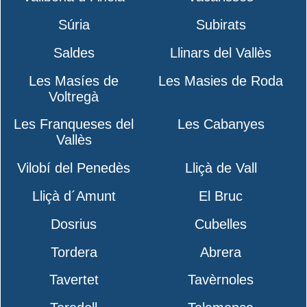
Súria
Subirats
Saldes
Llinars del Vallès
Les Masíes de
Les Masies de Roda
Voltregà
Les Franqueses del
Les Cabanyes
Vallès
Vilobí del Penedès
Lliçà de Vall
Lliçà d´Amunt
El Bruc
Dosrius
Cubelles
Tordera
Abrera
Tavertet
Tavèrnoles