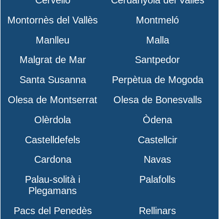
Montornès del Vallès
Montmeló
Manlleu
Malla
Malgrat de Mar
Santpedor
Santa Susanna
Perpètua de Mogoda
Olesa de Montserrat
Olesa de Bonesvalls
Olèrdola
Òdena
Castelldefels
Castellcir
Cardona
Navas
Palau-solità i
Palafolls
Plegamans
Pacs del Penedès
Rellinars