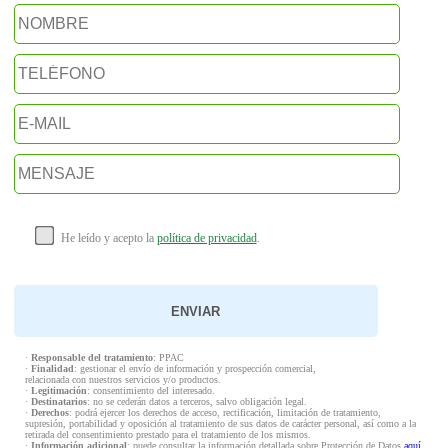
He leído y acepto la
política de privacidad
.
·
Responsable del tratamiento
: PPAC
·
Finalidad
: gestionar el envío de información y prospección comercial,
relacionada con nuestros servicios y/o productos.
·
Legitimación
: consentimiento del interesado.
·
Destinatarios
: no se cederán datos a terceros, salvo obligación legal.
·
Derechos
: podrá ejercer los derechos de acceso, rectificación, limitación de tratamiento,
supresión, portabilidad y oposición al tratamiento de sus datos de carácter personal, así como a la
retirada del consentimiento prestado para el tratamiento de los mismos.
·
Información adicional
: puede consultar la información detallada sobre Protección de Datos
aquí
.