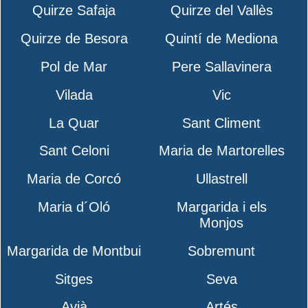
Quirze Safaja
Quirze del Vallès
Quirze de Besora
Quintí de Mediona
Pol de Mar
Pere Sallavinera
Vilada
Vic
La Quar
Sant Climent
Sant Celoni
Maria de Martorelles
Maria de Corcó
Ullastrell
Maria d´Oló
Margarida i els
Monjos
Margarida de Montbui
Sobremunt
Sitges
Seva
Avià
Artés