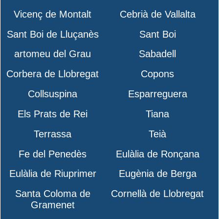
Vicenç de Montalt
Cebrià de Vallalta
Sant Boi de Lluçanès
Sant Boi
artomeu del Grau
Sabadell
Corbera de Llobregat
Copons
Collsuspina
Esparreguera
Els Prats de Rei
Tiana
Terrassa
Teià
Fe del Penedès
Eulàlia de Ronçana
Eulàlia de Riuprimer
Eugènia de Berga
Santa Coloma de
Cornellà de Llobregat
Gramenet