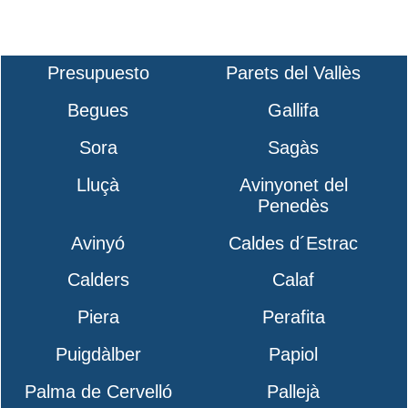
Presupuesto
Parets del Vallès
Begues
Gallifa
Sora
Sagàs
Lluçà
Avinyonet del
Penedès
Avinyó
Caldes d´Estrac
Calders
Calaf
Piera
Perafita
Puigdàlber
Papiol
Palma de Cervelló
Pallejà