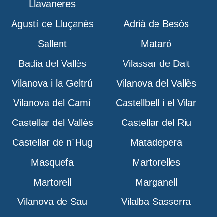
Llavaneres
Agustí de Lluçanès
Adrià de Besòs
Sallent
Mataró
Badia del Vallès
Vilassar de Dalt
Vilanova i la Geltrú
Vilanova del Vallès
Vilanova del Camí
Castellbell i el Vilar
Castellar del Vallès
Castellar del Riu
Castellar de n´Hug
Matadepera
Masquefa
Martorelles
Martorell
Marganell
Vilanova de Sau
Vilalba Sasserra