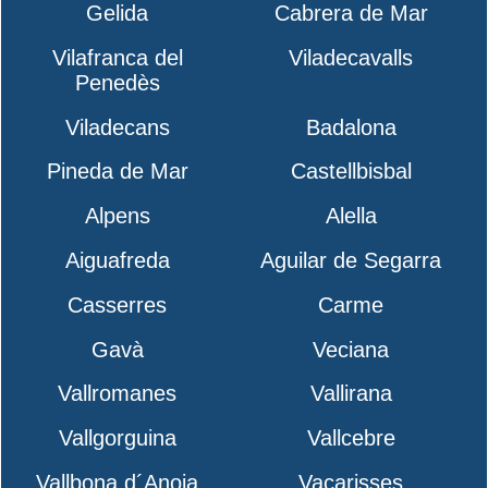
Gelida
Cabrera de Mar
Vilafranca del
Viladecavalls
Penedès
Viladecans
Badalona
Pineda de Mar
Castellbisbal
Alpens
Alella
Aiguafreda
Aguilar de Segarra
Casserres
Carme
Gavà
Veciana
Vallromanes
Vallirana
Vallgorguina
Vallcebre
Vallbona d´Anoia
Vacarisses