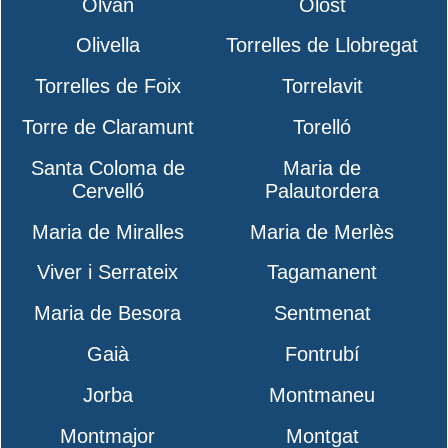
Olvan
Olost
Olivella
Torrelles de Llobregat
Torrelles de Foix
Torrelavit
Torre de Claramunt
Torelló
Santa Coloma de
Maria de
Cervelló
Palautordera
Maria de Miralles
Maria de Merlès
Viver i Serrateix
Tagamanent
Maria de Besora
Sentmenat
Gaià
Fontrubí
Jorba
Montmaneu
Montmajor
Montgat