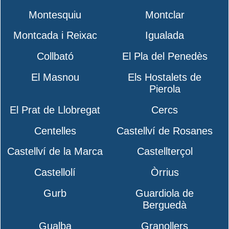
Montesquiu
Montclar
Montcada i Reixac
Igualada
Collbató
El Pla del Penedès
El Masnou
Els Hostalets de
Pierola
El Prat de Llobregat
Cercs
Centelles
Castellví de Rosanes
Castellví de la Marca
Castellterçol
Castellolí
Òrrius
Gurb
Guardiola de
Berguedà
Gualba
Granollers