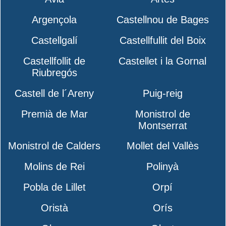
Argençola
Castellnou de Bages
Castellgalí
Castellfullit del Boix
Castellfollit de
Castellet i la Gornal
Riubregós
Castell de l´Areny
Puig-reig
Premià de Mar
Monistrol de
Montserrat
Monistrol de Calders
Mollet del Vallès
Molins de Rei
Polinyà
Pobla de Lillet
Orpí
Oristà
Orís