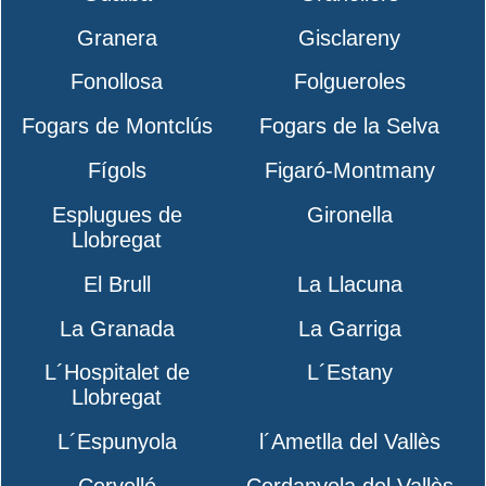
Granera
Gisclareny
Fonollosa
Folgueroles
Fogars de Montclús
Fogars de la Selva
Fígols
Figaró-Montmany
Esplugues de
Gironella
Llobregat
El Brull
La Llacuna
La Granada
La Garriga
L´Hospitalet de
L´Estany
Llobregat
L´Espunyola
l´Ametlla del Vallès
Cervelló
Cerdanyola del Vallès