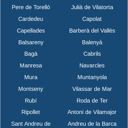
Pere de Torelló
Julià de Vilatorta
Cardedeu
Capolat
Capellades
Barberà del Vallès
Balsareny
Balenyà
Bagà
Cabrils
Manresa
Navarcles
Mura
Muntanyola
Montseny
Vilassar de Mar
Rubí
Roda de Ter
Ripollet
Antoni de Vilamajor
Sant Andreu de
Andreu de la Barca