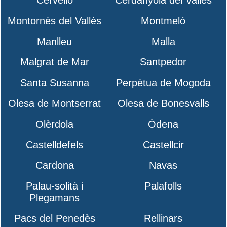
Montornès del Vallès
Montmeló
Manlleu
Malla
Malgrat de Mar
Santpedor
Santa Susanna
Perpètua de Mogoda
Olesa de Montserrat
Olesa de Bonesvalls
Olèrdola
Òdena
Castelldefels
Castellcir
Cardona
Navas
Palau-solità i
Palafolls
Plegamans
Pacs del Penedès
Rellinars