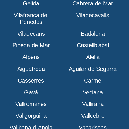
Gelida
Cabrera de Mar
Vilafranca del
Viladecavalls
Penedès
Viladecans
Badalona
Pineda de Mar
Castellbisbal
Alpens
Alella
Aiguafreda
Aguilar de Segarra
Casserres
Carme
Gavà
Veciana
Vallromanes
Vallirana
Vallgorguina
Vallcebre
Vallbona d´Anoia
Vacarisses