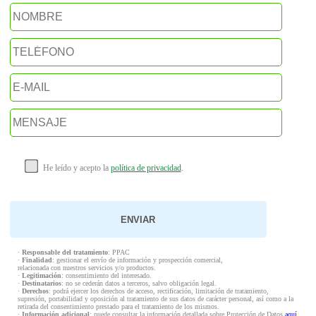
He leído y acepto la
política de privacidad
.
·
Responsable del tratamiento
: PPAC
·
Finalidad
: gestionar el envío de información y prospección comercial,
relacionada con nuestros servicios y/o productos.
·
Legitimación
: consentimiento del interesado.
·
Destinatarios
: no se cederán datos a terceros, salvo obligación legal.
·
Derechos
: podrá ejercer los derechos de acceso, rectificación, limitación de tratamiento,
supresión, portabilidad y oposición al tratamiento de sus datos de carácter personal, así como a la
retirada del consentimiento prestado para el tratamiento de los mismos.
·
Información adicional
: puede consultar la información detallada sobre Protección de Datos
aquí
.