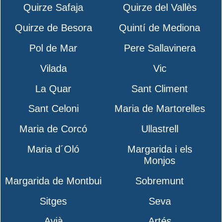
Quirze Safaja
Quirze del Vallès
Quirze de Besora
Quintí de Mediona
Pol de Mar
Pere Sallavinera
Vilada
Vic
La Quar
Sant Climent
Sant Celoni
Maria de Martorelles
Maria de Corcó
Ullastrell
Maria d´Oló
Margarida i els
Monjos
Margarida de Montbui
Sobremunt
Sitges
Seva
Avià
Artés