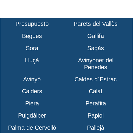
Presupuesto
Parets del Vallès
Begues
Gallifa
Sora
Sagàs
Lluçà
Avinyonet del
Penedès
Avinyó
Caldes d´Estrac
Calders
Calaf
Piera
Perafita
Puigdàlber
Papiol
Palma de Cervelló
Pallejà