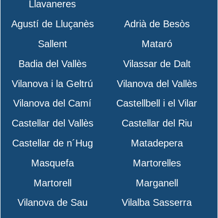
Llavaneres
Agustí de Lluçanès
Adrià de Besòs
Sallent
Mataró
Badia del Vallès
Vilassar de Dalt
Vilanova i la Geltrú
Vilanova del Vallès
Vilanova del Camí
Castellbell i el Vilar
Castellar del Vallès
Castellar del Riu
Castellar de n´Hug
Matadepera
Masquefa
Martorelles
Martorell
Marganell
Vilanova de Sau
Vilalba Sasserra