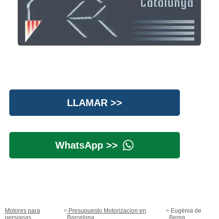
LLAMAR >>
WhatsApp >>
Motores para
Presupuesto Motorizacion en
Eugènia de
persianas
Barcelona
Berga