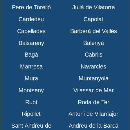
Pere de Torelló
Julià de Vilatorta
Cardedeu
Capolat
Capellades
Barberà del Vallès
Balsareny
Balenyà
Bagà
Cabrils
Manresa
Navarcles
Mura
Muntanyola
Montseny
Vilassar de Mar
Rubí
Roda de Ter
Ripollet
Antoni de Vilamajor
Sant Andreu de
Andreu de la Barca