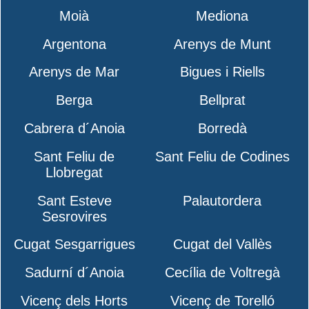
Moià
Mediona
Argentona
Arenys de Munt
Arenys de Mar
Bigues i Riells
Berga
Bellprat
Cabrera d´Anoia
Borredà
Sant Feliu de
Sant Feliu de Codines
Llobregat
Sant Esteve
Palautordera
Sesrovires
Cugat Sesgarrigues
Cugat del Vallès
Sadurní d´Anoia
Cecília de Voltregà
Vicenç dels Horts
Vicenç de Torelló