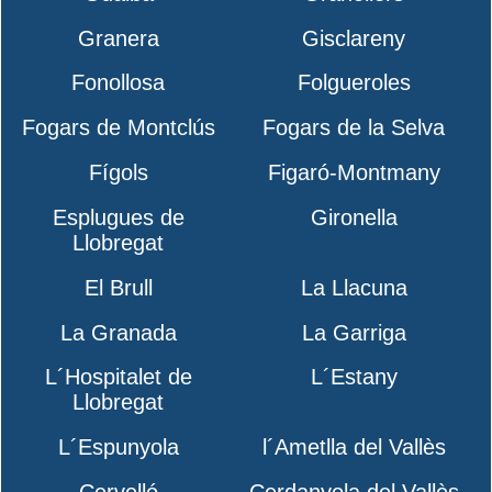
Granera
Gisclareny
Fonollosa
Folgueroles
Fogars de Montclús
Fogars de la Selva
Fígols
Figaró-Montmany
Esplugues de
Gironella
Llobregat
El Brull
La Llacuna
La Granada
La Garriga
L´Hospitalet de
L´Estany
Llobregat
L´Espunyola
l´Ametlla del Vallès
Cervelló
Cerdanyola del Vallès