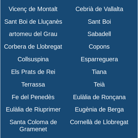
Vicenç de Montalt
Cebrià de Vallalta
Sant Boi de Lluçanès
Sant Boi
artomeu del Grau
Sabadell
Corbera de Llobregat
Copons
Collsuspina
Esparreguera
Els Prats de Rei
Tiana
Terrassa
Teià
Fe del Penedès
Eulàlia de Ronçana
Eulàlia de Riuprimer
Eugènia de Berga
Santa Coloma de
Cornellà de Llobregat
Gramenet