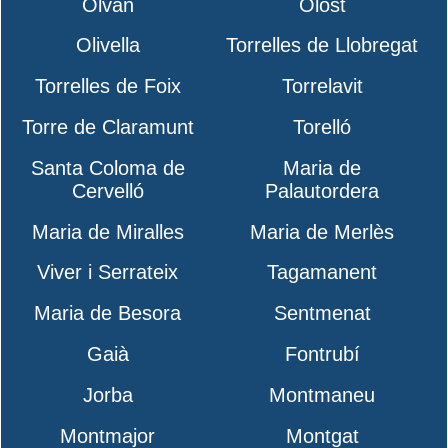
Olvan
Olost
Olivella
Torrelles de Llobregat
Torrelles de Foix
Torrelavit
Torre de Claramunt
Torelló
Santa Coloma de
Maria de
Cervelló
Palautordera
Maria de Miralles
Maria de Merlès
Viver i Serrateix
Tagamanent
Maria de Besora
Sentmenat
Gaià
Fontrubí
Jorba
Montmaneu
Montmajor
Montgat