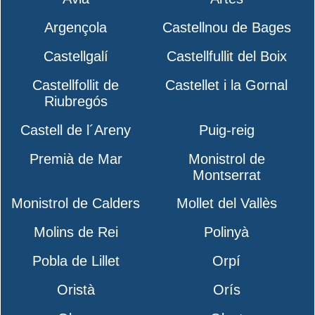
Argençola
Castellnou de Bages
Castellgalí
Castellfullit del Boix
Castellfollit de
Castellet i la Gornal
Riubregós
Castell de l´Areny
Puig-reig
Premià de Mar
Monistrol de
Montserrat
Monistrol de Calders
Mollet del Vallès
Molins de Rei
Polinyà
Pobla de Lillet
Orpí
Oristà
Orís