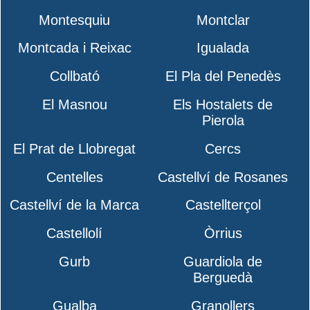
Montesquiu
Montclar
Montcada i Reixac
Igualada
Collbató
El Pla del Penedès
El Masnou
Els Hostalets de
Pierola
El Prat de Llobregat
Cercs
Centelles
Castellví de Rosanes
Castellví de la Marca
Castellterçol
Castellolí
Òrrius
Gurb
Guardiola de
Berguedà
Gualba
Granollers