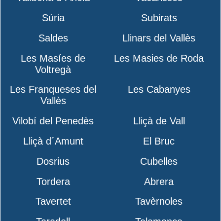
Súria
Subirats
Saldes
Llinars del Vallès
Les Masíes de
Les Masies de Roda
Voltregà
Les Franqueses del
Les Cabanyes
Vallès
Vilobí del Penedès
Lliçà de Vall
Lliçà d´Amunt
El Bruc
Dosrius
Cubelles
Tordera
Abrera
Tavertet
Tavèrnoles