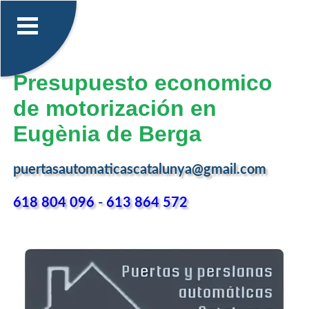
Presupuesto economico
de motorización en
Eugènia de Berga
puertasautomaticascatalunya@gmail.com
618 804 096
-
613 864 572