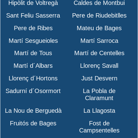
Hipòlit de Voltregà
Caldes de Montbui
Sant Feliu Sasserra
Pere de Riudebitlles
Pere de Ribes
Mateu de Bages
Martí Sesgueioles
Martí Sarroca
Martí de Tous
Martí de Centelles
Martí d´Albars
Llorenç Savall
Llorenç d´Hortons
Just Desvern
Sadurní d´Osormort
La Pobla de
Claramunt
La Nou de Berguedà
La Llagosta
Fruitós de Bages
Fost de
Campsentelles