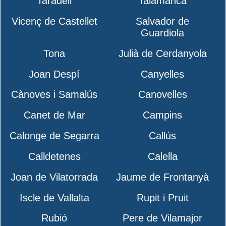
Taradell
Talamanca
Vicenç de Castellet
Salvador de
Guardiola
Tona
Julià de Cerdanyola
Joan Despí
Canyelles
Cànoves i Samalús
Canovelles
Canet de Mar
Campins
Calonge de Segarra
Callús
Calldetenes
Calella
Joan de Vilatorrada
Jaume de Frontanyà
Iscle de Vallalta
Rupit i Pruit
Rubió
Pere de Vilamajor