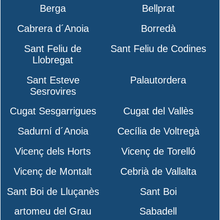
Berga
Bellprat
Cabrera d´Anoia
Borredà
Sant Feliu de
Sant Feliu de Codines
Llobregat
Sant Esteve
Palautordera
Sesrovires
Cugat Sesgarrigues
Cugat del Vallès
Sadurní d´Anoia
Cecília de Voltregà
Vicenç dels Horts
Vicenç de Torelló
Vicenç de Montalt
Cebrià de Vallalta
Sant Boi de Lluçanès
Sant Boi
artomeu del Grau
Sabadell