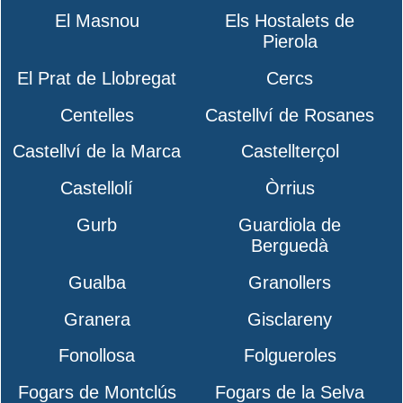
El Masnou
Els Hostalets de
Pierola
El Prat de Llobregat
Cercs
Centelles
Castellví de Rosanes
Castellví de la Marca
Castellterçol
Castellolí
Òrrius
Gurb
Guardiola de
Berguedà
Gualba
Granollers
Granera
Gisclareny
Fonollosa
Folgueroles
Fogars de Montclús
Fogars de la Selva