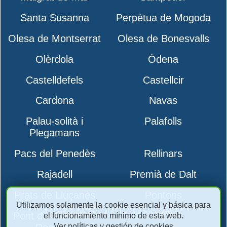
Santa Susanna
Perpètua de Mogoda
Olesa de Montserrat
Olesa de Bonesvalls
Olèrdola
Òdena
Castelldefels
Castellcir
Cardona
Navas
Palau-solità i
Palafolls
Plegamans
Pacs del Penedès
Rellinars
Rajadell
Premià de Dalt
Prats de Lluçanès
Pontons
Utilizamos solamente la cookie esencial y básica para
Pont de Vilomara i
Pujalt
el funcionamiento mínimo de esta web.
Ver políticas y gestión de cookies