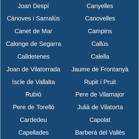
Joan Despí
Canyelles
Cànoves i Samalús
Canovelles
Canet de Mar
Campins
Calonge de Segarra
Callús
Calldetenes
Calella
Joan de Vilatorrada
Jaume de Frontanyà
Iscle de Vallalta
Rupit i Pruit
Rubió
Pere de Vilamajor
Pere de Torelló
Julià de Vilatorta
Cardedeu
Capolat
Capellades
Barberà del Vallès