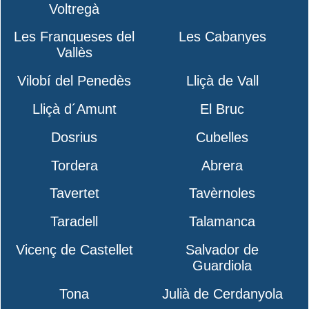
Voltregà
Les Franqueses del
Les Cabanyes
Vallès
Vilobí del Penedès
Lliçà de Vall
Lliçà d´Amunt
El Bruc
Dosrius
Cubelles
Tordera
Abrera
Tavertet
Tavèrnoles
Taradell
Talamanca
Vicenç de Castellet
Salvador de
Guardiola
Tona
Julià de Cerdanyola