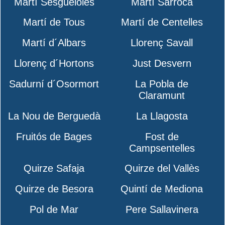
Martí Sesgueioles
Martí Sarroca
Martí de Tous
Martí de Centelles
Martí d´Albars
Llorenç Savall
Llorenç d´Hortons
Just Desvern
Sadurní d´Osormort
La Pobla de
Claramunt
La Nou de Berguedà
La Llagosta
Fruitós de Bages
Fost de
Campsentelles
Quirze Safaja
Quirze del Vallès
Quirze de Besora
Quintí de Mediona
Pol de Mar
Pere Sallavinera