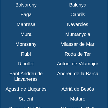
Balsareny
Balenyà
Bagà
Cabrils
Manresa
Navarcles
Mura
Muntanyola
Montseny
Vilassar de Mar
Rubí
Roda de Ter
Ripollet
Antoni de Vilamajor
Sant Andreu de
Andreu de la Barca
Llavaneres
Agustí de Lluçanès
Adrià de Besòs
Sallent
Mataró