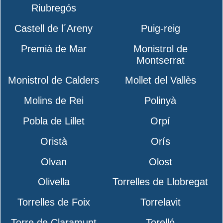
Riubregós
Castell de l´Areny
Puig-reig
Premià de Mar
Monistrol de
Montserrat
Monistrol de Calders
Mollet del Vallès
Molins de Rei
Polinyà
Pobla de Lillet
Orpí
Oristà
Orís
Olvan
Olost
Olivella
Torrelles de Llobregat
Torrelles de Foix
Torrelavit
Torre de Claramunt
Torelló