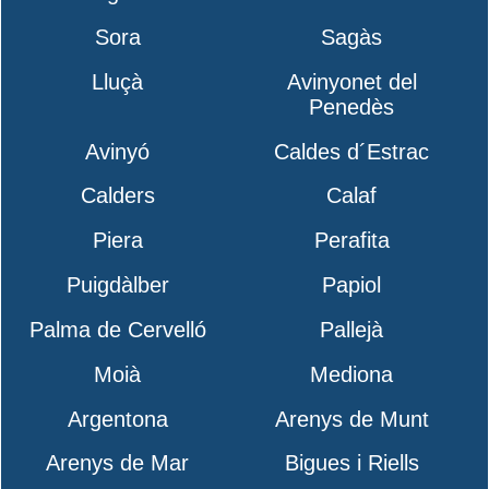
Sora
Sagàs
Lluçà
Avinyonet del
Penedès
Avinyó
Caldes d´Estrac
Calders
Calaf
Piera
Perafita
Puigdàlber
Papiol
Palma de Cervelló
Pallejà
Moià
Mediona
Argentona
Arenys de Munt
Arenys de Mar
Bigues i Riells