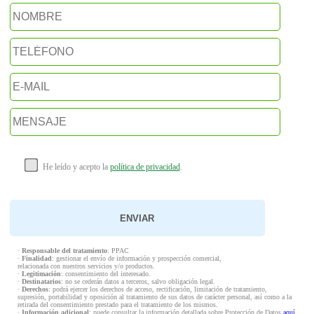
He leído y acepto la
política de privacidad
.
·
Responsable del tratamiento
: PPAC
·
Finalidad
: gestionar el envío de información y prospección comercial,
relacionada con nuestros servicios y/o productos.
·
Legitimación
: consentimiento del interesado.
·
Destinatarios
: no se cederán datos a terceros, salvo obligación legal.
·
Derechos
: podrá ejercer los derechos de acceso, rectificación, limitación de tratamiento,
supresión, portabilidad y oposición al tratamiento de sus datos de carácter personal, así como a la
retirada del consentimiento prestado para el tratamiento de los mismos.
·
Información adicional
: puede consultar la información detallada sobre Protección de Datos
aquí
.