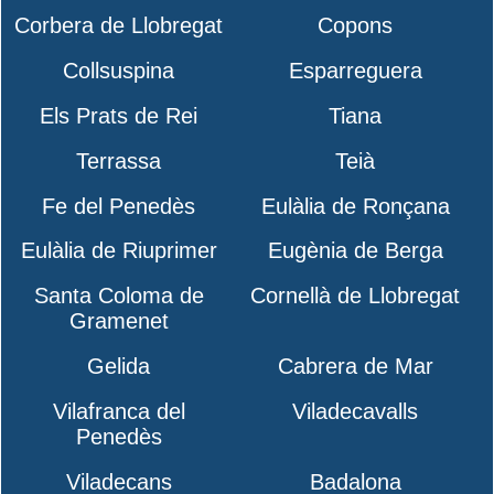
Corbera de Llobregat
Copons
Collsuspina
Esparreguera
Els Prats de Rei
Tiana
Terrassa
Teià
Fe del Penedès
Eulàlia de Ronçana
Eulàlia de Riuprimer
Eugènia de Berga
Santa Coloma de
Cornellà de Llobregat
Gramenet
Gelida
Cabrera de Mar
Vilafranca del
Viladecavalls
Penedès
Viladecans
Badalona