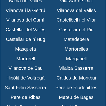
Badia del Vallès
Vilassar de Dalt
Vilanova i la Geltrú
Vilanova del Vallès
Vilanova del Camí
Castellbell i el Vilar
Castellar del Vallès
Castellar del Riu
Castellar de n´Hug
Matadepera
Masquefa
Martorelles
Martorell
Marganell
Vilanova de Sau
Vilalba Sasserra
Hipòlit de Voltregà
Caldes de Montbui
Sant Feliu Sasserra
Pere de Riudebitlles
Pere de Ribes
Mateu de Bages