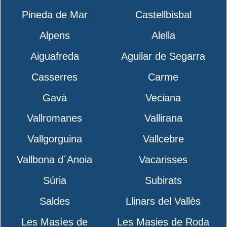
Pineda de Mar
Castellbisbal
Alpens
Alella
Aiguafreda
Aguilar de Segarra
Casserres
Carme
Gavà
Veciana
Vallromanes
Vallirana
Vallgorguina
Vallcebre
Vallbona d´Anoia
Vacarisses
Súria
Subirats
Saldes
Llinars del Vallès
Les Masíes de
Les Masies de Roda