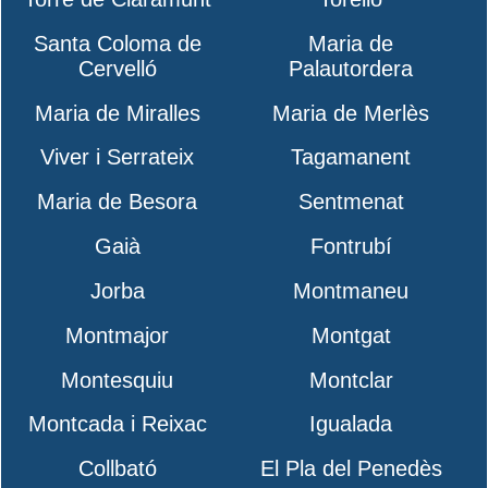
Santa Coloma de
Maria de
Cervelló
Palautordera
Maria de Miralles
Maria de Merlès
Viver i Serrateix
Tagamanent
Maria de Besora
Sentmenat
Gaià
Fontrubí
Jorba
Montmaneu
Montmajor
Montgat
Montesquiu
Montclar
Montcada i Reixac
Igualada
Collbató
El Pla del Penedès