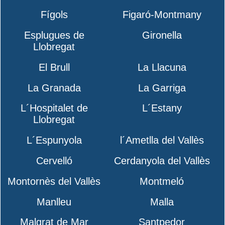
Fígols
Figaró-Montmany
Esplugues de
Gironella
Llobregat
El Brull
La Llacuna
La Granada
La Garriga
L´Hospitalet de
L´Estany
Llobregat
L´Espunyola
l´Ametlla del Vallès
Cervelló
Cerdanyola del Vallès
Montornès del Vallès
Montmeló
Manlleu
Malla
Malgrat de Mar
Santpedor