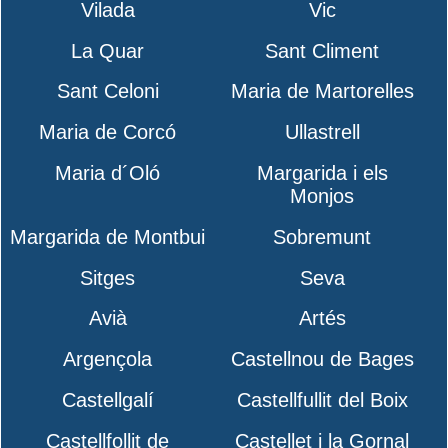
Vilada
Vic
La Quar
Sant Climent
Sant Celoni
Maria de Martorelles
Maria de Corcó
Ullastrell
Maria d´Oló
Margarida i els
Monjos
Margarida de Montbui
Sobremunt
Sitges
Seva
Avià
Artés
Argençola
Castellnou de Bages
Castellgalí
Castellfullit del Boix
Castellfollit de
Castellet i la Gornal